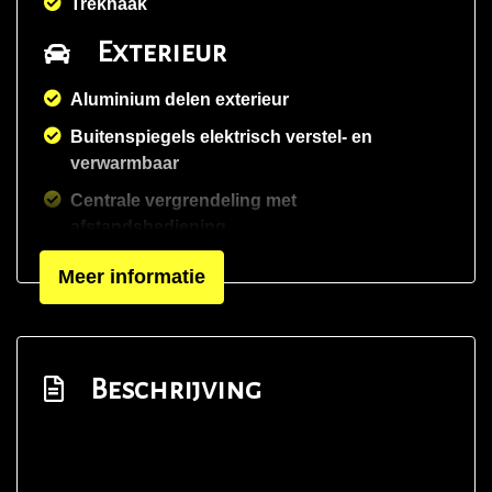
Trekhaak
Exterieur
Aluminium delen exterieur
Buitenspiegels elektrisch verstel- en
verwarmbaar
Centrale vergrendeling met
afstandsbediening
Chroom delen exterieur
Meer informatie
Dimlichten automatisch
Elektrisch bedienbare achterklep
Elektrisch glazen panorama-dak
Beschrijving
Glazen schuifdak
Koplampreiniging
Led achterlichten