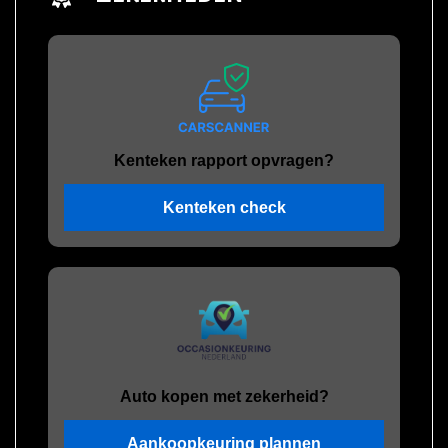
Kenteken rapport opvragen?
Kenteken check
Auto kopen met zekerheid?
Aankoopkeuring plannen