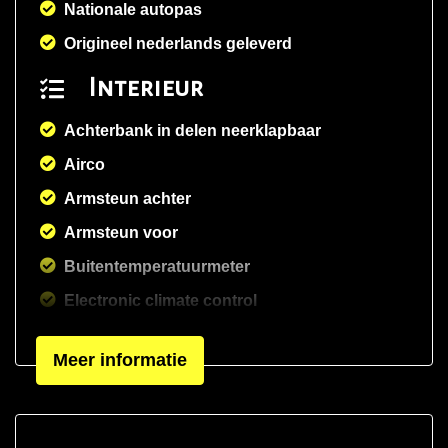
Nationale autopas
Origineel nederlands geleverd
Interieur
Achterbank in delen neerklapbaar
Airco
Armsteun achter
Armsteun voor
Buitentemperatuurmeter
Electronic climate control
Elektrisch verstelbare stoel(en) met
Meer informatie
geheugen
Elektrische ramen voor en achter
Houtafwerking interieur