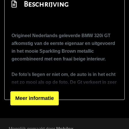
Beschrijving
Lederen bekleding
Lederen interieur
Middenarmsteun voor
Sportstuur
Origineel Nederlands geleverde BMW 320i GT
Stuur leder
afkomstig van de eerste eigenaar en uitgevoerd
in het mooie Sparkling Brown metallic
Stuurbekrachtiging
gecombineerd met een fraai beige interieur.
Voorstoelen verwarmd
Exterieur
De foto’s liegen er niet om, de auto is in het echt
Bi-xenon koplampen
net zo mooi als op de foto. De Gt verkeert in zeer
fraaie staat en is een echte liefhebbersauto.
Buitenspiegels elektrisch inklapbaar
Nagenoeg volledig eerste lak en zelfs de
Meer informatie
Buitenspiegels elektrisch verstel- en
achterbank lijkt nooit gezeten te zijn.
verwarmbaar
Centrale vergrendeling met
Voorzien van mooie opties. Zoals elektrisch
afstandsbediening
Mogelijk gemaakt door
verstelbare stoelen, groot navigatiesysteem, bi
Mobilox