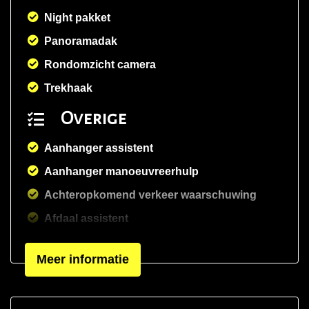
Night pakket
Panoramadak
Rondomzicht camera
Trekhaak
Overige
Aanhanger assistent
Aanhanger manoeuvreerhulp
Achteropkomend verkeer waarschuwing
Afdaal assistent
Alarmsysteem uitgebreid
Meer informatie
Anti blokkeer systeem
Anti doorslip regeling