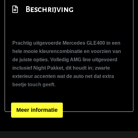
Apple carplay/android auto
Beschrijving
Automatische snelheidsbegrenzing isa
Autonomous emergency braking
Bestuurdersairbag
Prachtig uitgevoerde Mercedes GLE400 in een
Bots herkenning en activatie
hele mooie kleurencombinatie en voorzien van
Bots waarschuwing systeem
de juiste opties. Volledig AMG line uitgevoerd
Connected services
inclusief Night Pakket, dit houdt in; zwarte
Cruise control adaptief met stop&go en
exterieur accenten wat de auto net dat extra
stuurhulp
beetje touch geeft.
Dodehoek detectie
Aan opties zal het zeker niet ontbreken en de
Draadloze telefoonlader
auto is met zorg samengesteld. Zo is hij
Meer informatie
Elektronisch stabiliteits programma
voorzien van een groot elektrisch panoramadak,
Elektronische remkrachtverdeling
luchtvering, matrix led lampen, 360 camera,
elektrisch inklapbare trekhaak, ambient interieur
Hemelbekleding donker