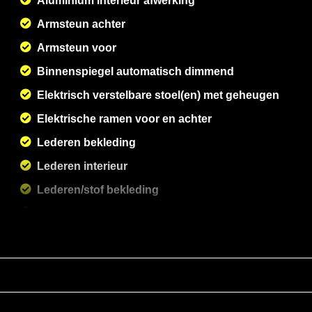
Aluminium interieur afwerking
Armsteun achter
Armsteun voor
Binnenspiegel automatisch dimmend
Elektrisch verstelbare stoel(en) met geheugen
Elektrische ramen voor en achter
Lederen bekleding
Lederen interieur
Lederen/stof bekleding
Lendesteun(en) verstelbaar
Luxe lederen bekleding
Middenarmsteun voor
Sportstoelen
Sportstuur