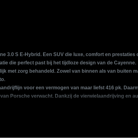
Standkachel
Stuur leder
Stuurbekrachtiging
Stuurbekrachtiging snelheidsafhankelijk
Stuurkolom elektrisch verstelbaar met geheugen
e 3.0 S E-Hybrid. Een SUV die luxe, comfort en prestaties
Voorstoel(en) elektrisch verstelbaar
ie die perfect past bij het tijdloze design van de Cayenne.
elijk met zorg behandeld. Zowel van binnen als van buiten 
Voorstoelen verwarmd
to.
Zwarte hemelbekleding
andrijflijn voor een vermogen van maar liefst 416 pk. Daar
 van Porsche verwacht. Dankzij de vierwielaandrijving en a