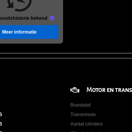
houds
historie bekend
Meer informatie
Motor en trans
Brandstof
5
Transmissie
5
Aantal cilinders