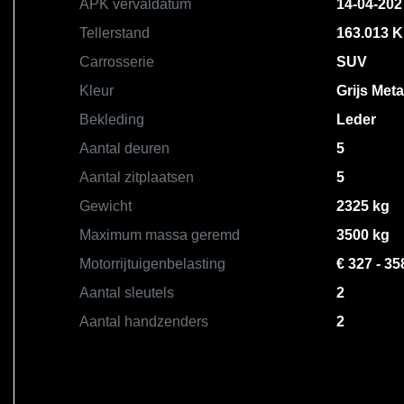
APK vervaldatum
14-04-202
Tellerstand
163.013 
Carrosserie
SUV
Kleur
Grijs Metal
Bekleding
Leder
Aantal deuren
5
Aantal zitplaatsen
5
Gewicht
2325 kg
Maximum massa geremd
3500 kg
Motorrijtuigenbelasting
€ 327 - 35
Aantal sleutels
2
Aantal handzenders
2