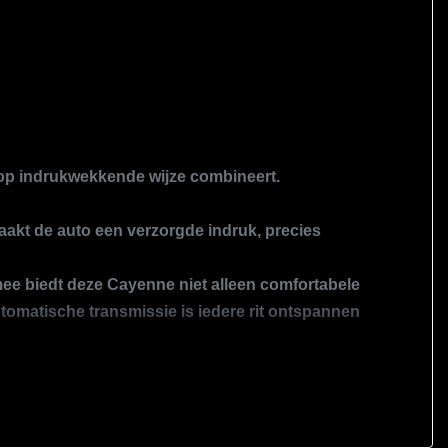
 op indrukwekkende wijze combineert.
maakt de auto een verzorgde indruk, precies
mee biedt deze Cayenne niet alleen comfortabele
Overige
utomatische transmissie is iedere rit ontspannen
Afdaal assistent
Anti blokkeer systeem
Anti doorslip regeling