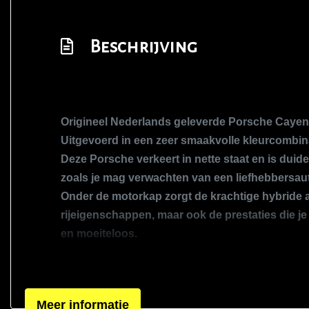
Beschrijving
Origineel Nederlands geleverde Porsche Cayenn
Uitgevoerd in een zeer smaakvolle kleurcombinat
Deze Porsche verkeert in nette staat en is duid
zoals je mag verwachten van een liefhebbersau
Onder de motorkap zorgt de krachtige hybride a
Exterieur
rijeigenschappen, maar ook de prestaties die je
en moeiteloos.
Achterruitwisser
Highlights:
Adaptief demping systeem
Origineel Nederlands geleverd
3.0 S E-Hybrid
Bi-xenon koplampen
Meer informatie
416 pk