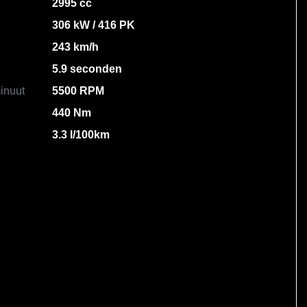
2995 cc
306 kW / 416 PK
243 km/h
5.9 seconden
inuut
5500 RPM
440 Nm
3.3 l/100km