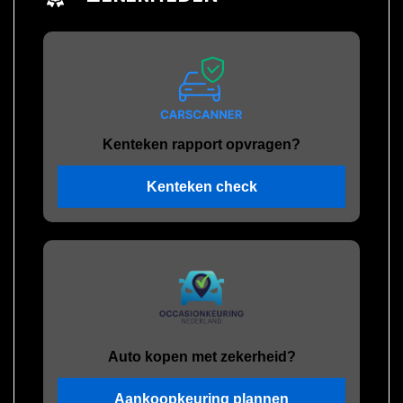
Kenteken rapport opvragen?
Kenteken check
Auto kopen met zekerheid?
Aankoopkeuring plannen