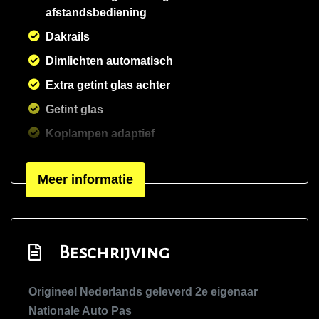
afstandsbediening
Dakrails
Dimlichten automatisch
Extra getint glas achter
Getint glas
Koplampen adaptief
Koplampreiniging
Meer informatie
Koplampreiniging
Led dagrijverlichting
Licht metalen velgen 19 inch
Beschrijving
Mistlampen voor
Park distance control
Origineel Nederlands geleverd 2e eigenaar
Parkeersensor voor en achter
Nationale Auto Pas