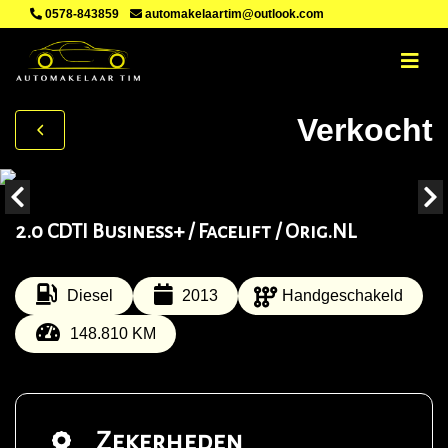
0578-843859
automakelaartim@outlook.com
Verkocht
2.0 CDTI Business+ / Facelift / Orig.NL
Diesel
2013
Handgeschakeld
148.810 KM
Zekerheden