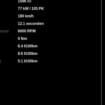
1596 cc
77 kW / 105 PK
180 km/h
12.1 seconden
inuut
6000 RPM
0 Nm
6.4 l/100km
8.6 l/100km
)
5.1 l/100km