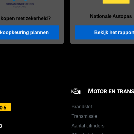
Nationale Autopas
 kopen met zekerheid?
koopkeuring plannen
Bekijk het rappor
Motor en trans
Brandstof
06
Transmissie
Aantal cilinders
3