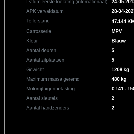
Datum eerste toelating (internationaal)
24-05-201
APK vervaldatum
28-04-202
Tellerstand
47.144 K
Carrosserie
MPV
Kleur
Blauw
Aantal deuren
5
Aantal zitplaatsen
5
Gewicht
1208 kg
Maximum massa geremd
480 kg
Motorrijtuigenbelasting
€ 141 - 15
Aantal sleutels
2
Aantal handzenders
2