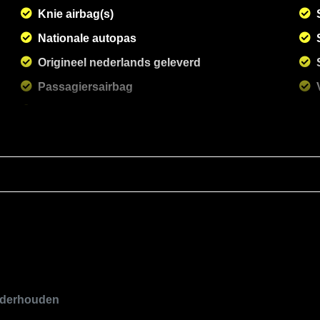
Knie airbag(s)
Nationale autopas
Origineel nederlands geleverd
Passagiersairbag
Volledig gedocumenteerd
Zij airbag(s) voor
onderhouden