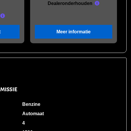
Dealeronderhouden
t
Meer informatie
missie
Benzine
Automaat
4