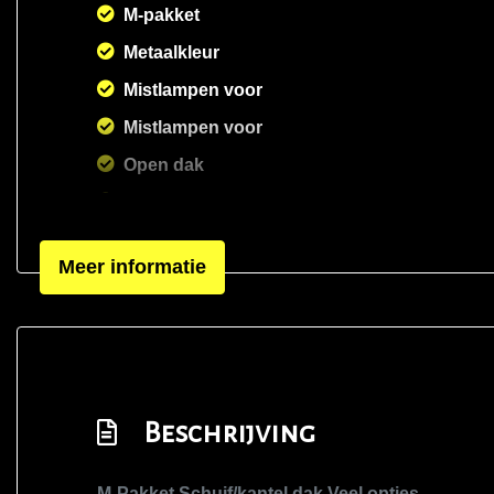
M-pakket
Metaalkleur
Mistlampen voor
Mistlampen voor
Open dak
Parkeersensor achter
Sportonderstel
Meer informatie
Sportvelgen
Xenon koplampen met reiniging
Beschrijving
M-Pakket Schuif/kantel dak Veel opties