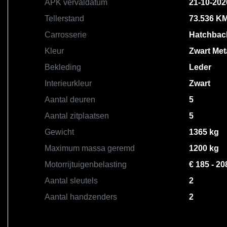
APK vervaldatum
21-10-202
Tellerstand
73.536 K
Carrosserie
Hatchbac
Kleur
Zwart Meta
Bekleding
Leder
Interieurkleur
Zwart
Aantal deuren
5
Aantal zitplaatsen
5
Gewicht
1365 kg
Maximum massa geremd
1200 kg
Motorrijtuigenbelasting
€ 185 - 20
Aantal sleutels
2
Aantal handzenders
2