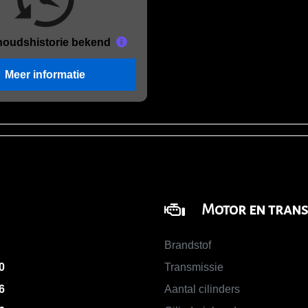
houds
historie bekend
Meer informatie
Motor en trans
Brandstof
0
Transmissie
6
Aantal cilinders