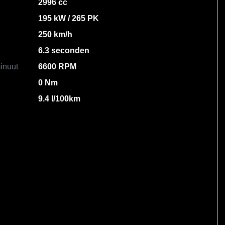
2996 cc
195 kW / 265 PK
250 km/h
6.3 seconden
inuut
6600 RPM
0 Nm
9.4 l/100km