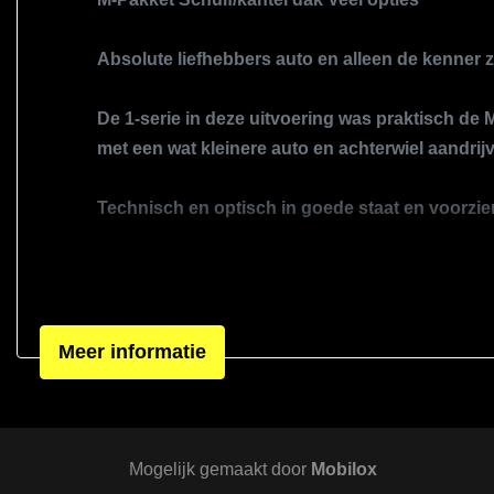
Absolute liefhebbers auto en alleen de kenner za
De 1-serie in deze uitvoering was praktisch de M
met een wat kleinere auto en achterwiel aandrijv
Technisch en optisch in goede staat en voorzien 
Voor vragen of een bezichtiging neem gerust co
Meer informatie
Klantgericht en betrouwbaar
Eerlijk en transparant over de staat van de
Alle onderhoudshistorie inzichtelijk
Mogelijk gemaakt door
Mobilox
Geen verborgen gebreken — altijd duidelij