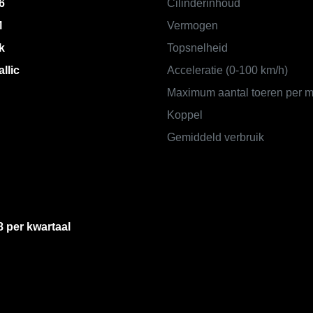
6
Cilinderinhoud
M
Vermogen
k
Topsnelheid
llic
Acceleratie (0-100 km/h)
Maximum aantal toeren per m
Koppel
Gemiddeld verbruik
8 per kwartaal