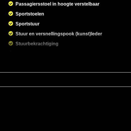
Passagiersstoel in hoogte verstelbaar
Sportstoelen
Sportstuur
Stuur en versnellingspook (kunst)leder
Stuurbekrachtiging
Verstelbare stuurkolom
Voorstoel(en) elektrisch verstelbaar
Voorstoelen verwarmd
Zwarte hemelbekleding