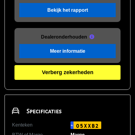
Bekijk het rapport
Dealeronderhouden
Meer informatie
Verberg zekerheden
Specificaties
Kenteken
05XXB2
NL
BTW of Marge
Marge