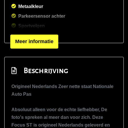
Metaalkleur
Parkeersensor achter
Sportvelgen
Verwarmde voorruit
Meer informatie
Interieur
Airco
Beschrijving
Airco automatisch
Bestuurdersstoel in hoogte verstelbaar
Origineel Nederlands Zeer nette staat Nationale
Binnenspiegel automatisch dimmend
Auto Pas
Elektrische ramen voor en achter
Lederen/stof bekleding
Absoluut alleen voor de echte liefhebber, De
foto's spreken al meer dan voor zich. Deze
Middenarmsteun voor
Focus ST is origineel Nederlands geleverd en