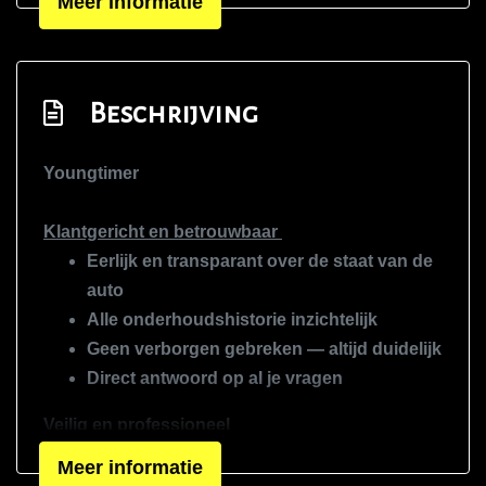
Meer informatie
Sportstuur
Stuur leder
Stuur verstelbaar
Beschrijving
Stuurbekrachtiging
Youngtimer
Voorstoel(en) elektrisch verstelbaar
Voorstoelen in hoogte verstelbaar
Klantgericht en betrouwbaar
Voorstoelen verwarmd
Eerlijk en transparant over de staat van de
auto
Exterieur
Alle onderhoudshistorie inzichtelijk
Achterruit apart te openen
Geen verborgen gebreken — altijd duidelijk
Direct antwoord op al je vragen
Buitenspiegels elektrisch inklapbaar
Buitenspiegels elektrisch verstelbaar
Veilig en professioneel
Buitenspiegels verwarmbaar
Professionele inspectie van elke auto
Meer informatie
Proefrit altijd mogelijk