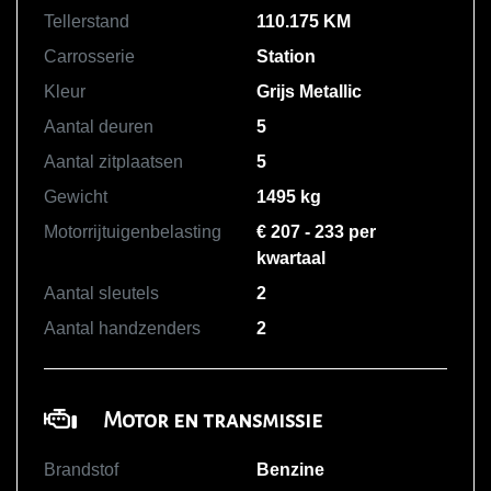
Tellerstand
110.175 KM
Carrosserie
Station
Kleur
Grijs Metallic
Aantal deuren
5
Aantal zitplaatsen
5
Gewicht
1495 kg
Motorrijtuigenbelasting
€ 207 - 233 per
kwartaal
Aantal sleutels
2
Aantal handzenders
2
Motor en transmissie
Brandstof
Benzine