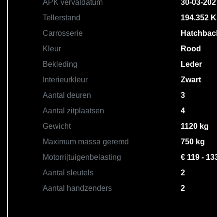
APK vervaldatum
30-03-202
Tellerstand
194.352 
Carrosserie
Hatchbac
Kleur
Rood
Bekleding
Leder
Interieurkleur
Zwart
Aantal deuren
3
Aantal zitplaatsen
4
Gewicht
1120 kg
Maximum massa geremd
750 kg
Motorrijtuigenbelasting
€ 119 - 13
Aantal sleutels
2
Aantal handzenders
2