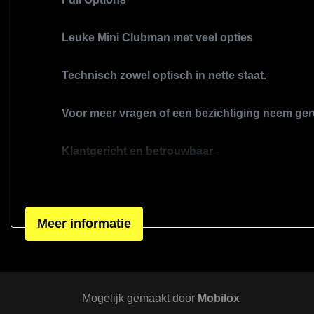
Leuke Mini Clubman met veel opties
Technisch zowel optisch in nette staat.
Voor meer vragen of een bezichtiging neem ger
Klantgericht en betrouwbaar
Eerlijk en transparant over de staat van de
Alle onderhoudshistorie inzichtelijk
Geen verborgen gebreken — altijd duidelij
Meer informatie
Direct antwoord op al je vragen
Veilig en professioneel
Professionele inspectie van elke auto
Proefrit altijd mogelijk
Mogelijk gemaakt door
Mobilox
Veilige en correcte afhandeling van papie