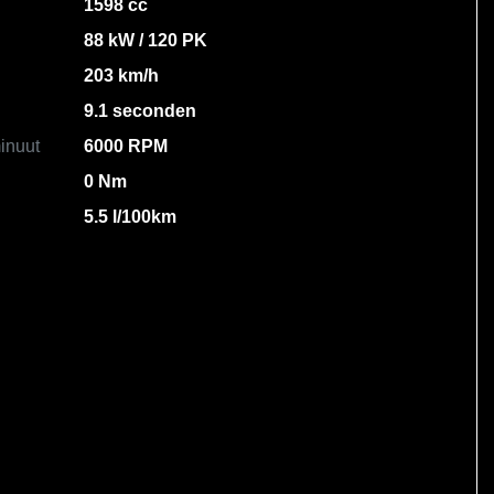
1598 cc
88 kW / 120 PK
203 km/h
9.1 seconden
inuut
6000 RPM
0 Nm
5.5 l/100km