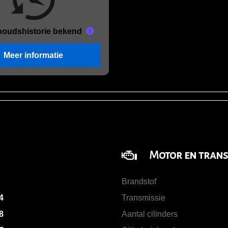
houds
historie bekend
Meer informatie
Motor en trans
Brandstof
4
Transmissie
8
Aantal cilinders