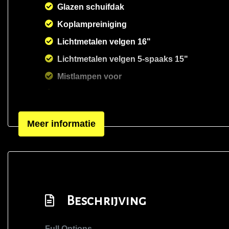
Glazen schuifdak
Koplampreiniging
Lichtmetalen velgen 16"
Lichtmetalen velgen 5-spaaks 15"
Mistlampen voor
Open dak
Panoramadak
Meer informatie
Parkeersensor achter
Sportvelgen
Beschrijving
Full Options