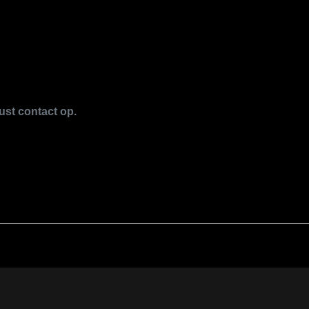
ust contact op.
 auto
k
rwerk