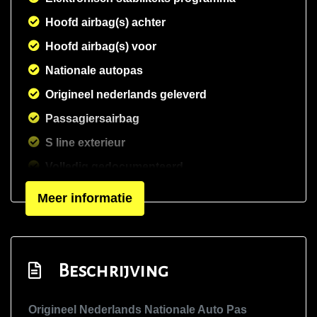
Hoofd airbag(s) achter
Hoofd airbag(s) voor
Nationale autopas
Origineel nederlands geleverd
Passagiersairbag
S line exterieur
Volledig gedocumenteerd
Zij airbag(s) voor
Meer informatie
Interieur
Airco automatisch
Beschrijving
Aluminium interieur afwerking
Armsteun achter
Origineel Nederlands Nationale Auto Pas