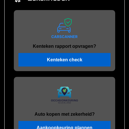
Kenteken rapport opvragen?
Kenteken check
Auto kopen met zekerheid?
Aankoopkeuring plannen