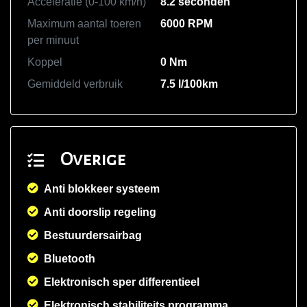
Acceleratie (0-100 km/h)
8.2 seconden
Maximum aantal toeren
6000 RPM
per minuut
Koppel
0 Nm
Gemiddeld verbruik
7.5 l/100km
Overige
Anti blokkeer systeem
Anti doorslip regeling
Bestuurdersairbag
Bluetooth
Elektronisch sper differentieel
Elektronisch stabiliteits programma