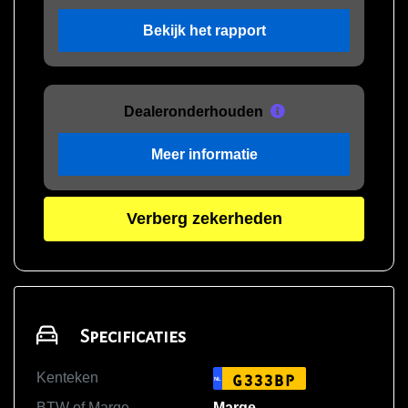
Bekijk het rapport
Dealeronderhouden
Meer informatie
Verberg zekerheden
Specificaties
Kenteken
G333BP
NL
BTW of Marge
Marge