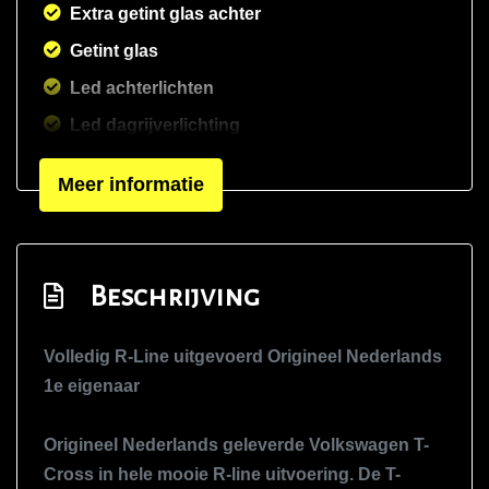
Extra getint glas achter
Getint glas
Led achterlichten
Led dagrijverlichting
Led koplampen
Meer informatie
Lichtmetalen velgen 17"
Lichtmetalen velgen 5-spaaks 17"
Metaalkleur
Beschrijving
Mistlampen voor adaptief
Parkeersensor achter
Volledig R-Line uitgevoerd Origineel Nederlands
Parkeersensor voor
1e eigenaar
R-line exterieur
Origineel Nederlands geleverde Volkswagen T-
Ruitensproeiers/wisserbladen verwarmbaar
Cross in hele mooie R-line uitvoering. De T-