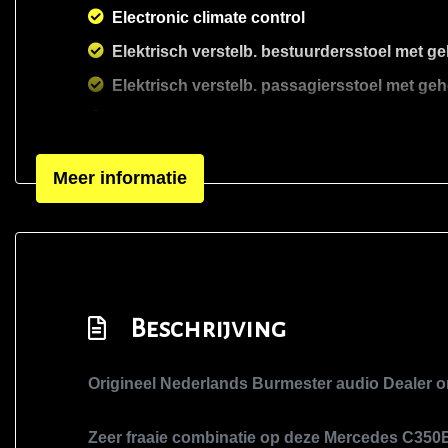
Electronic climate control
Elektrisch verstelb. bestuurdersstoel met 
Elektrisch verstelb. passagiersstoel met g
Elektrische ramen achter
Elektrische ramen voor
Meer informatie
Elektrische ramen voor en achter
Houtafwerking interieur
Interieurklimaat vooraf instelbaar
Kunstlederen bekleding
Lederen bekleding
Beschrijving
Lederen interieur
Origineel Nederlands Burmester audio Dealer
Lederen interieurdelen
Lederen/stof bekleding
Zeer fraaie combinatie op deze Mercedes C350E