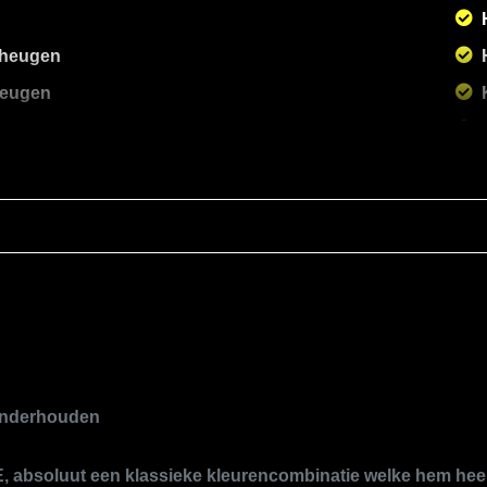
geheugen
eheugen
 onderhouden
, absoluut een klassieke kleurencombinatie welke hem heel