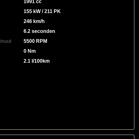
1991 cc
155 kW / 211 PK
246 km/h
6.2 seconden
inuut
5500 RPM
0 Nm
2.1 l/100km