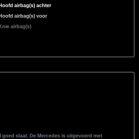
Hoofd airbag(s) achter
Hoofd airbag(s) voor
Knie airbag(s)
Luchtvering
Nationale autopas
Oplaadmogelijkheid
Origineel nederlands geleverd
Passagiersairbag
Rondomzicht camera
Schakelpaddles
Volledig gedocumenteerd
Zij airbag(s) voor
 goed staat. De Mercedes is uitgevoerd met