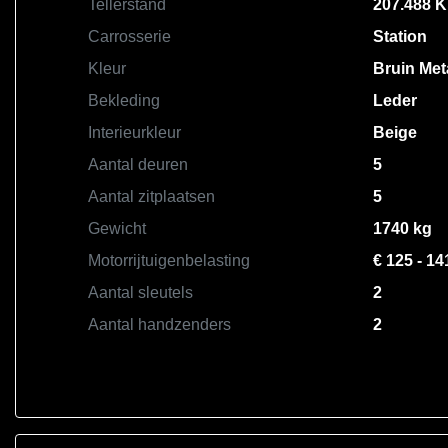
Tellerstand
207.488 
Carrosserie
Station
Kleur
Bruin Meta
Bekleding
Leder
Interieurkleur
Beige
Aantal deuren
5
Aantal zitplaatsen
5
Gewicht
1740 kg
Motorrijtuigenbelasting
€ 125 - 14
Aantal sleutels
2
Aantal handzenders
2