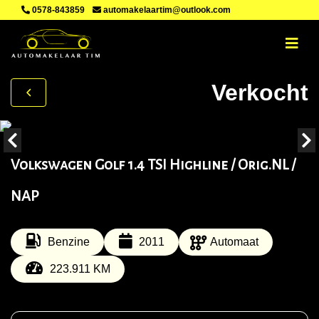
0578-843859
automakelaartim@outlook.com
Verkocht
Volkswagen Golf 1.4 TSI Highline / Orig.NL /
NAP
Benzine
2011
Automaat
223.911 KM