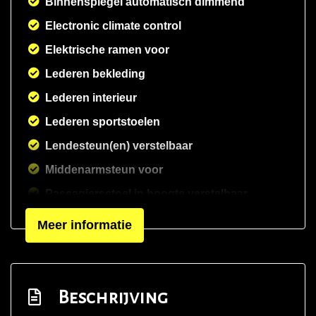
Binnenspiegel automatisch dimmend
Electronic climate control
Elektrische ramen voor
Lederen bekleding
Lederen interieur
Lederen sportstoelen
Lendesteun(en) verstelbaar
Middenarmsteun voor
Passagiersstoel in hoogte verstelbaar
Sportstoelen
Meer informatie
Stuur en versnellingspook (kunst)leder
Stuur leder
Stuurbekrachtiging snelheidsafhankelijk
Beschrijving
Voorstoelen in hoogte verstelbaar