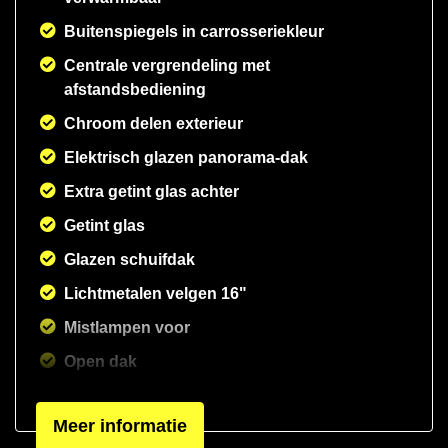
Buitenspiegels in carrosseriekleur
Centrale vergrendeling met
afstandsbediening
Chroom delen exterieur
Elektrisch glazen panorama-dak
Extra getint glas achter
Getint glas
Glazen schuifdak
Lichtmetalen velgen 16"
Mistlampen voor
Open dak
Panoramadak
Meer informatie
Parkeersensor achter