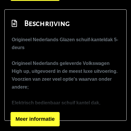
Signaalkleur
Sportvelgen
Beschrijving
Overige
Origineel Nederlands Glazen schuif-kanteldak 5-
Anti blokkeer systeem
deurs
Anti doorslip regeling
Bestuurdersairbag
Origineel Nederlands geleverde Volkswagen
Elektronisch stabiliteits programma
High up, uitgevoerd in de meest luxe uitvoering.
Voorzien van zeer veel optie's waarvan onder
Hoofd airbag(s) voor
andere;
Nationale autopas
Origineel nederlands geleverd
Elektrisch bedienbaar schuif kantel dak,
Passagiersairbag
origineel uitneembaar navigatiesysteem,
mistlampen, airconditioning, hoogglans
Meer informatie
Zij airbag(s) voor
accenten, cruise control, centrale vergrendeling,