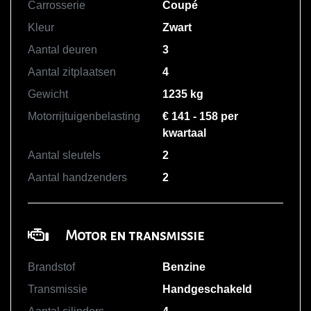
Carrosserie
Coupé
Kleur
Zwart
Aantal deuren
3
Aantal zitplaatsen
4
Gewicht
1235 kg
Motorrijtuigenbelasting
€ 141 - 158 per
kwartaal
Aantal sleutels
2
Aantal handzenders
2
Motor en transmissie
Brandstof
Benzine
Transmissie
Handgeschakeld