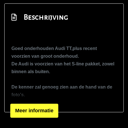
Exterieur
Beschrijving
Centrale vergrendeling met
afstandsbediening
Getint glas
Koplampreiniging
Goed onderhouden Audi TT,plus recent
Lichtmetalen velgen 18"
voorzien van groot onderhoud.
De Audi is voorzien van het S-line pakket, zowel
Metaalkleur
binnen als buiten.
Parkeersensor achter
S-line
De kenner zal genoeg zien aan de hand van de
Sportonderstel
foto's.
Sportvelgen
Voor meer info of een bezichtiging neem gerust
Meer informatie
Xenon koplampen
contact op.
Overige