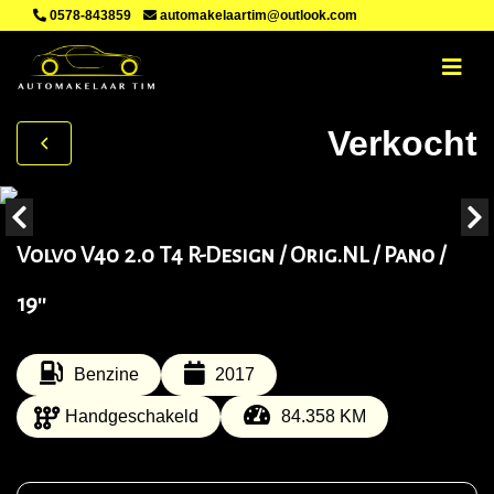
0578-843859
automakelaartim@outlook.com
Verkocht
Volvo V40 2.0 T4 R-Design / Orig.NL / Pano /
19''
Benzine
2017
Handgeschakeld
84.358 KM