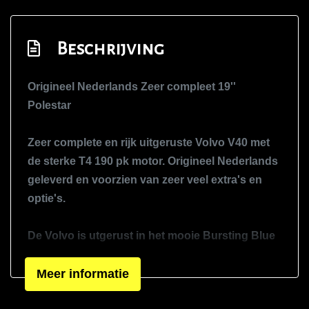
Middenarmsteun voor
Panoramadak
Beschrijving
Passagiersstoel in hoogte verstelbaar
Origineel Nederlands Zeer compleet 19''
Sportstoelen
Polestar
Sportstuur
Stuur en versnellingspook (kunst)leder
Zeer complete en rijk uitgeruste Volvo V40 met
Stuur verstelbaar
de sterke T4 190 pk motor. Origineel Nederlands
geleverd en voorzien van zeer veel extra's en
Stuurbekrachtiging snelheidsafhankelijk
optie's.
Voorstoelen verwarmd
Zwarte hemelbekleding
De Volvo is utgerust in het mooie Bursting Blue
metallic, dit in combinatie met het volledige R-
Exterieur
design pakket en de 19'' inch Polestar velgen
Meer informatie
Buitenspiegels elektrisch inklapbaar
absoluut een plaatje om te zien.