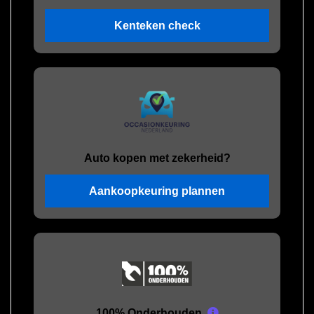
Kenteken check
Auto kopen met zekerheid?
Aankoopkeuring plannen
100% Onderhouden