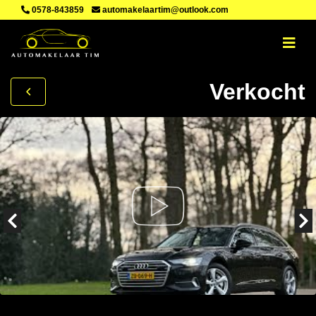
0578-843859
automakelaartim@outlook.com
Verkocht