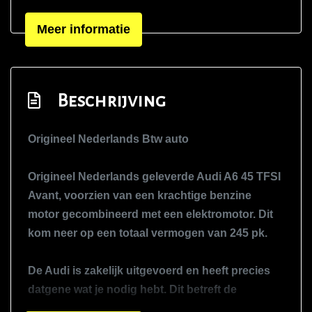
Led achterlichten
Meer informatie
Led dagrijverlichting
Led koplampen
Lichtmetalen velgen 18"
Beschrijving
Metaalkleur
Park distance control
Origineel Nederlands Btw auto
Parkeersensor achter
Origineel Nederlands geleverde Audi A6 45 TFSI
Parkeersensor voor
Avant, voorzien van een krachtige benzine
Warmtewerend glas
motor gecombineerd met een elektromotor. Dit
Interieur
kom neer op een totaal vermogen van 245 pk.
Achterbank in delen neerklapbaar
De Audi is zakelijk uitgevoerd en heeft precies
Airco
datgene wat je nodig hebt. Dit betreft de
nieuwste generatie ook wel C8 genoemd.