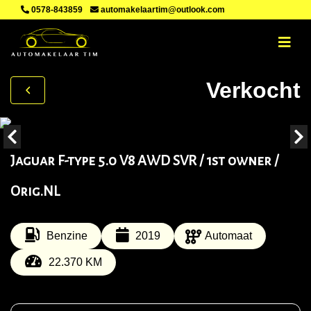
0578-843859
automakelaartim@outlook.com
Verkocht
Jaguar F-type 5.0 V8 AWD SVR / 1st owner /
Orig.NL
Benzine
2019
Automaat
22.370 KM