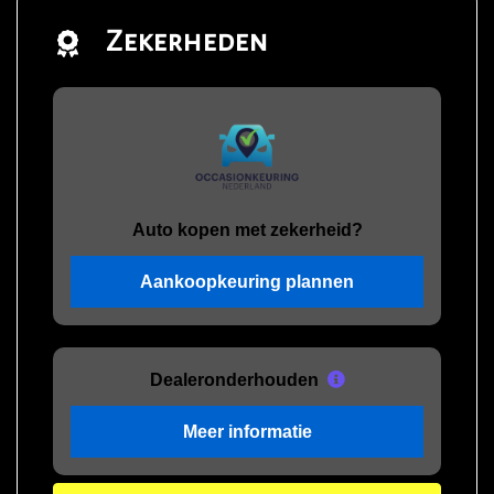
Zekerheden
Auto kopen met zekerheid?
Aankoopkeuring plannen
Dealeronderhouden
Meer informatie