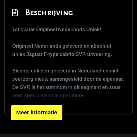
Keyless entry
Beschrijving
Koplampen adaptief
Led achterlichten
1st owner Origineel Nederlands Uniek!
Led dagrijverlichting
Origineel Nederlands geleverd en absoluut
Led koplampen
uniek Jaguar F-type cabrio SVR uitvoering.
Lichtmetalen velgen 20"
Metaalkleur
Slechts enkelen geleverd in Nederland en met
Parkeersensor achter
veel zorg nieuw samengesteld door de eigenaar.
De SVR is het summum in dit segment en staat
Parkeersensor voor
voor special vehicle operations.
Speciale kleur
Sportonderstel
Dit houdt in een zorgvuldig samengestelde
Meer informatie
Sportvelgen
sportauto met de beste kwaliteiten en
materialen. Het geluid van de V8 in deze auto
Verwarmde voorruit
klinkt als muziek in de oren en verveelt nooit,