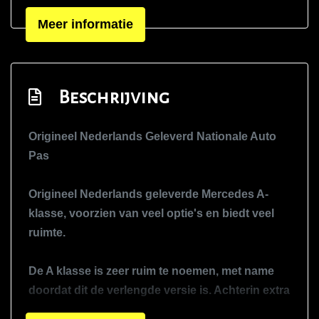
Mistlampen voor
Meer informatie
Open dak
Panoramadak
Regensensor en aut. dimm. binnensp
Beschrijving
Schuifdak
Sportvelgen
Origineel Nederlands Geleverd Nationale Auto
Warmtewerend glas
Pas
Interieur
Origineel Nederlands geleverde Mercedes A-
Achterbank in delen neerklapbaar
klasse, voorzien van veel optie's en biedt veel
ruimte.
Airco
Bagagedek
De A klasse is zeer ruim te noemen, met name
Bestuurdersstoel in hoogte verstelbaar
doordat dit de verlengde versie is. Achterin extra
Binnenspiegel automatisch dimmend
veel ruimte en door de hoge zit een erg prettige