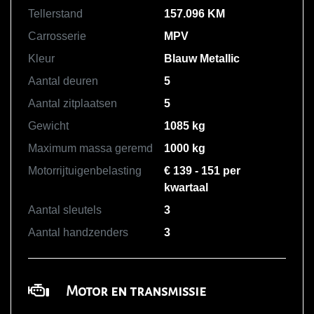
Tellerstand
157.096 KM
Carrosserie
MPV
Kleur
Blauw Metallic
Aantal deuren
5
Aantal zitplaatsen
5
Gewicht
1085 kg
Maximum massa geremd
1000 kg
Motorrijtuigenbelasting
€ 139 - 151 per
kwartaal
Aantal sleutels
3
Aantal handzenders
3
Motor en transmissie