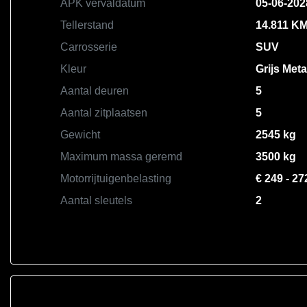
APK vervaldatum
05-06-202
Tellerstand
14.811 K
Carrosserie
SUV
Kleur
Grijs Metal
Aantal deuren
5
Aantal zitplaatsen
5
Gewicht
2545 kg
Maximum massa geremd
3500 kg
Motorrijtuigenbelasting
€ 249 - 27
Aantal sleutels
2