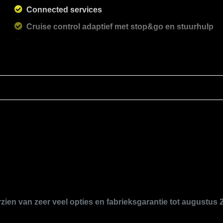
Connected services
Cruise control adaptief met stop&go en stuurhulp
Dashboardcamera
Dodehoek detectie
Draadloze telefoonlader
Elektronisch stabiliteits programma
Elektronische remkrachtverdeling
Hemelbekleding donker
Hoofd airbag(s) achter
Hoofd airbag(s) voor
Keyless entry
Keyless start
en van zeer veel opties en fabrieksgarantie tot augustus 
Knie airbag(s)