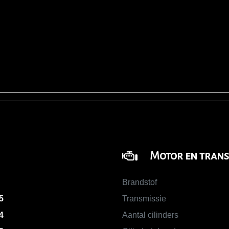
Motor en trans
Brandstof
5
Transmissie
4
Aantal cilinders