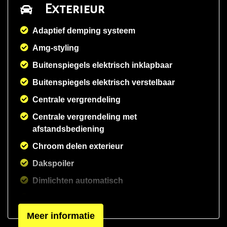
Exterieur
Adaptief demping systeem
Amg-styling
Buitenspiegels elektrisch inklapbaar
Buitenspiegels elektrisch verstelbaar
Centrale vergrendeling
Centrale vergrendeling met
afstandsbediening
Chroom delen exterieur
Dakspoiler
Dimlichten automatisch
Elektrisch glazen panorama-dak
Meer informatie
Extra getint glas achter