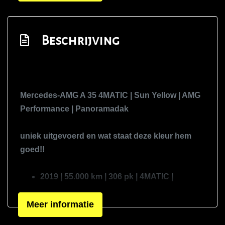
Getint glas
Glazen schuifdak
Beschrijving
Led dagrijverlichting
Led koplampen
Lichtmetalen velgen 19"
Metaalkleur
Mercedes-AMG A 35 4MATIC | Sun Yellow | AMG
Panoramadak
Performance | Panoramadak
Premium kleur
uniek uitgevoerd en wat staat deze kleur hem
Side-skirts
goed!!
Sportonderstel
Sportvelgen
2019 | 55.000 km | 306 pk | 4MATIC |
Automaat
Verlaagde carrosserie
Meer informatie
Krachtige AMG-hatchback in Sun Yellow
Overige
Uitgerust met AMG Performance-stoelen en