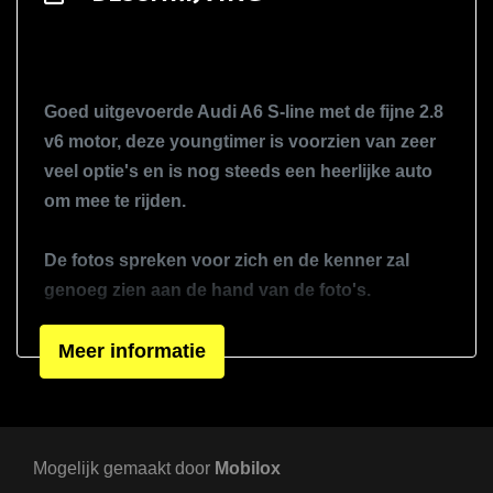
Lederen interieur
Lederen versnellingspook
Lederen/stof bekleding
Goed uitgevoerde Audi A6 S-line met de fijne 2.8
Lendesteun(en) verstelbaar
v6 motor, deze youngtimer is voorzien van zeer
Middenarmsteun voor
veel optie's en is nog steeds een heerlijke auto
Sportstoelen
om mee te rijden.
Sportstuur
De fotos spreken voor zich en de kenner zal
Stuur leder
genoeg zien aan de hand van de foto's.
Stuurbekrachtiging
Voorstoelen verwarmd
Dit betreft de S line uitvoering en extras zijn
Meer informatie
Zwarte hemelbekleding
onder andere, open dak incl.zonnepanelen, Audi
MMI Bose multimediasysteem, elektrische
Exterieur
verstelbare stoelen incl. memory en verarming,
Mogelijk gemaakt door
adaptieve cruise control, warmtewerende
Mobilox
Achterruitwisser