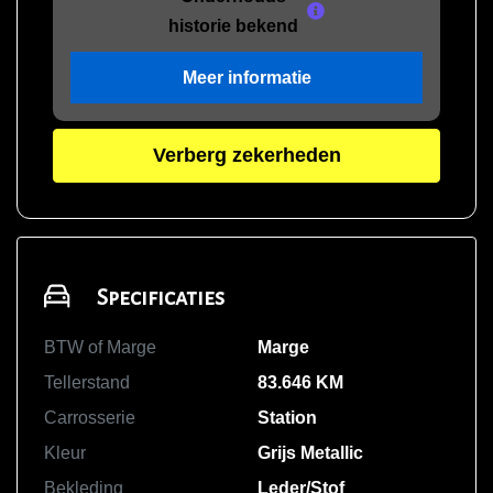
historie bekend
Meer informatie
Verberg zekerheden
Specificaties
BTW of Marge
Marge
Tellerstand
83.646 KM
Carrosserie
Station
Kleur
Grijs Metallic
Bekleding
Leder/Stof