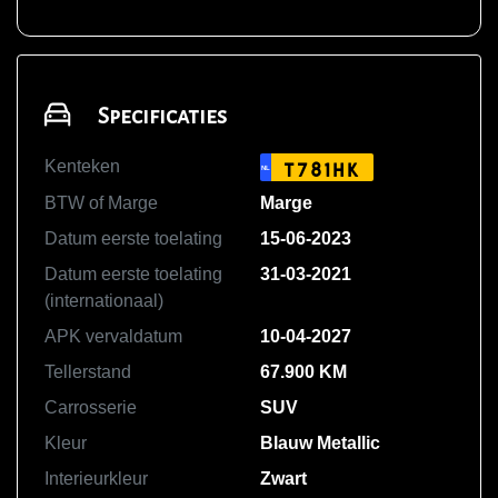
Specificaties
Kenteken
T781HK
NL
BTW of Marge
Marge
Datum eerste toelating
15-06-2023
Datum eerste toelating
31-03-2021
(internationaal)
APK vervaldatum
10-04-2027
Tellerstand
67.900 KM
Carrosserie
SUV
Kleur
Blauw Metallic
Interieurkleur
Zwart