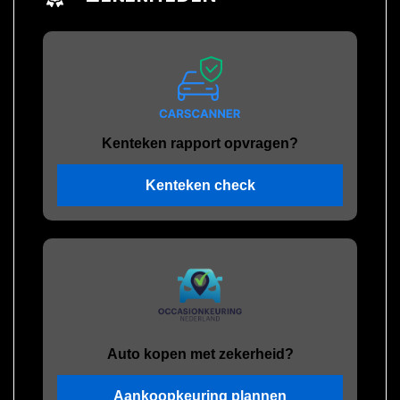
Kenteken rapport opvragen?
Kenteken check
Auto kopen met zekerheid?
Aankoopkeuring plannen