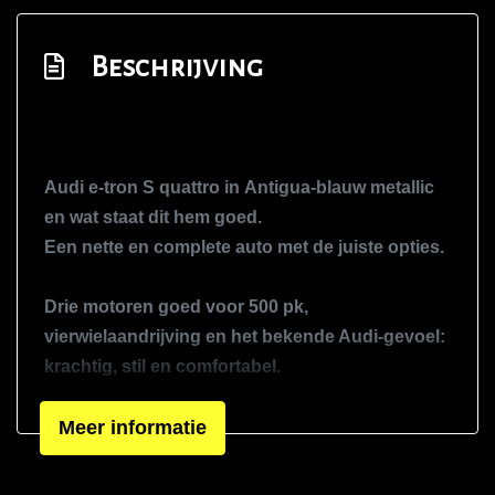
Hoofd airbag(s) voor
Kruisend verkeer detectie
Beschrijving
Lichtmetalen velgen 5-spaaks 22"
Lichtmetalen velgen veel-spaaks 20"
Luchtvering
Audi e-tron S quattro in Antigua-blauw metallic
Matrix led koplampen
en wat staat dit hem goed.
Oplaadmogelijkheid
Een nette en complete auto met de juiste opties.
Passagiersairbag
Drie motoren goed voor 500 pk,
Rijstrooksensor met correctie
vierwielaandrijving en het bekende Audi-gevoel:
S line exterieur
krachtig, stil en comfortabel.
Schakelpaddles
Voorzien van panoramadak, luchtvering en
Meer informatie
Uitwijk assistent
Bang & Olufsen-audio wegklapbare trekhaak
Variabele stuuroverbrenging
enz....