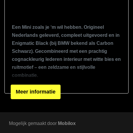
Getint glas
Glazen schuifdak
John cooper works pakket
Een Mini zoals je ‘m wil hebben. Origineel
Keyless entry
Nederlands geleverd, compleet uitgevoerd en in
Enigmatic Black (bij BMW bekend als Carbon
Led achterlichten
Schwarz). Gecombineerd met een prachtig
Led koplampen
cognackleurig lederen interieur met witte bies en
Lichtmetalen velgen 18"
ruitmotief – een zeldzame en stijlvolle
Metaalkleur
combinatie.
Open dak
Deze Mini is van een dame die er met zichtbaar
Meer informatie
Panoramadak
plezier in heeft gereden. Niet omdat het moest,
Parkeer assistent
maar omdat elke rit leuk was. Hij gaat weg omdat
ze voor wat nieuwers heeft gekozen, maar dit
Parkeersensor achter
Mogelijk gemaakt door
deed wel even zeer.
Mobilox
Parkeersensor voor