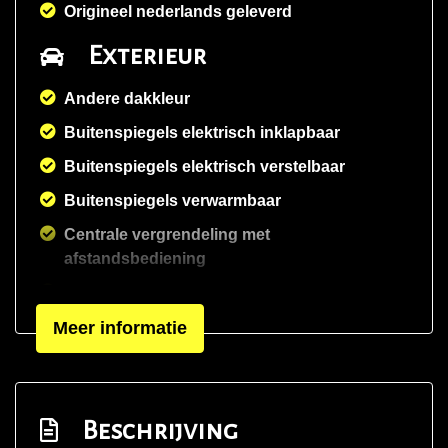
Origineel nederlands geleverd
Exterieur
Andere dakkleur
Buitenspiegels elektrisch inklapbaar
Buitenspiegels elektrisch verstelbaar
Buitenspiegels verwarmbaar
Centrale vergrendeling met
afstandsbediening
Dakspoiler
Meer informatie
Dimlichten automatisch
Elektrisch glazen panorama-dak
Elektrisch schuif-/kanteldak
Beschrijving
Extra getint glas achter