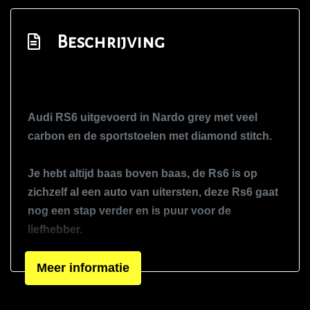
Led koplampen
Beschrijving
Lichtmetalen velgen 21"
Metaalkleur
Milltek uitlaatsysteem
Open dak
Audi RS6 uitgevoerd in Nardo grey met veel
Panoramadak
carbon en de sportstoelen met diamond stitch.
Parkeersensor voor en achter
Je hebt altijd baas boven baas, de Rs6 is op
Soft close deuren
zichzelf al een auto van uitersten, deze Rs6 gaat
Sportonderstel
nog een stap verder en is puur voor de
Sportvelgen
liefhebber.
De autos is getuned door JD Engineering.
Warmtewerend glas
Meer informatie
Interieur
Origineel al uitgevoerd met nagenoeg alle
optie's zoals een groot panoramadak,