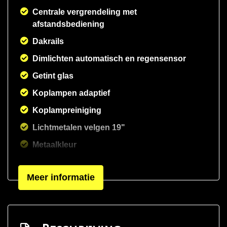
Centrale vergrendeling met
afstandsbediening
Dakrails
Dimlichten automatisch en regensensor
Getint glas
Koplampen adaptief
Koplampreiniging
Lichtmetalen velgen 19"
Metaalkleur
Mistlampen voor
Meer informatie
Parkeersensor voor en achter
Sportvelgen
Treeplanken