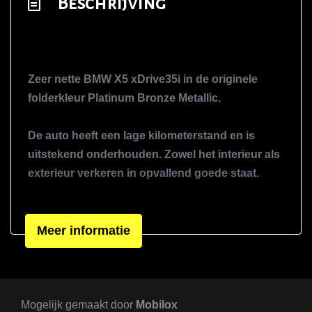
Beschrijving
Interieur
Achterbank in delen neerklapbaar
Binnenspiegel automatisch dimmend
Zeer nette BMW X5 xDrive35i in de originele
Electronic climate control
folderkleur
Platinum Bronze Metallic
.
Elektrisch verstelb. bestuurdersstoel met
geheugen
De auto heeft een lage kilometerstand en is
Elektrisch verstelbare stoel(en) met
uitstekend onderhouden. Zowel het interieur als
geheugen
exterieur verkeren in opvallend goede staat.
Elektrische ramen voor en achter
Belangrijkste opties:
Hoofdsteunen anti-whiplash
Meer informatie
306 pk zescilinder TwinPower Turbo
Lederen bekleding
Automaat met sportstand
Lederen interieur
xDrive vierwielaandrijving
Zwart lederen interieur
Luxe lederen bekleding
Mogelijk gemaakt door
Navigatie Professional
Mobilox