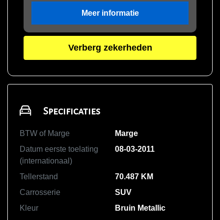
Meer informatie
Verberg zekerheden
Specificaties
BTW of Marge
Marge
Datum eerste toelating
08-03-2011
(internationaal)
Tellerstand
70.487 KM
Carrosserie
SUV
Kleur
Bruin Metallic