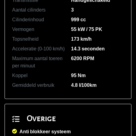
Transmissie
Handgeschakeld
Aantal cilinders
3
Cilinderinhoud
999 cc
Vermogen
55 kW / 75 PK
Topsnelheid
173 km/h
Acceleratie (0-100 km/h)
14.3 seconden
Maximum aantal toeren
6200 RPM
per minuut
Koppel
95 Nm
Gemiddeld verbruik
4.8 l/100km
Overige
Anti blokkeer systeem