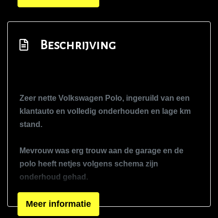
Zij airbag(s) voor
Exterieur
Beschrijving
Achterruitwisser
Buitenspiegels elektrisch verstel- en
verwarmbaar
Buitenspiegels in carrosseriekleur
Zeer nette Volkswagen Polo, ingeruild van een
Centrale vergrendeling met
klantauto en volledig onderhouden en lage km
afstandsbediening
stand.
Dakspoiler
Mevrouw was erg trouw aan de garage en de
Extra getint glas achter
polo heeft netjes volgens schema zijn
Getint glas
onderhoud gehad.
Kleur zwart
De Volkswagen is rijk uitgerust, zo is hij voorzien
Meer informatie
Metaalkleur
van climate control, dab radio, cruise control,