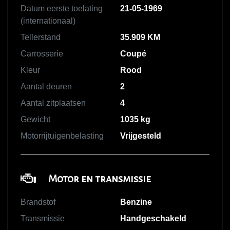
Datum eerste toelating
21-05-1969
(internationaal)
Tellerstand
35.909 KM
Carrosserie
Coupé
Kleur
Rood
Aantal deuren
2
Aantal zitplaatsen
4
Gewicht
1035 kg
Motorrijtuigenbelasting
Vrijgesteld
Motor en transmissie
Brandstof
Benzine
Transmissie
Handgeschakeld