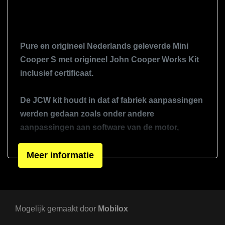
Glazen schuifdak
John cooper works pakket
Koplampreiniging
Pure en origineel Nederlands geleverde Mini
Lichtmetalen velgen 17"
Cooper S met origineel John Cooper Works Kit
inclusief certificaat.
Mistlampen voor
Open dak
De JCW kit houdt in dat af fabriek aanpassingen
Panoramadak
werden gedaan zoals onder andere
Parkeersensor achter
aanpassingen aan software van de motor,
sportuitlaat rvs, aangepast uitlaatspruitstuk,
Sportonderstel
embleembadges De kenner zal genoeg zien aan
Meer informatie
Sportvelgen
de hand van de foto's.
Overige
De Mini is rijk uitgerust en voorzien van heel veel
Anti blokkeer systeem
Mogelijk gemaakt door
optie's, waaronder een schuifkantel dak, bi
Mobilox
Anti doorslip regeling
xenon, sport knop, BBS mini velgen,