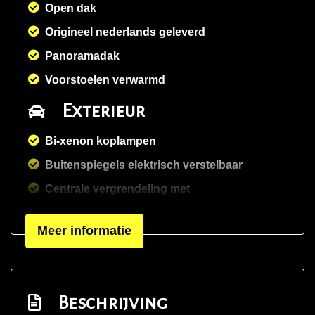
Open dak
Origineel nederlands geleverd
Panoramadak
Voorstoelen verwarmd
Exterieur
Bi-xenon koplampen
Buitenspiegels elektrisch verstelbaar
Centrale vergrendeling met
afstandsbediening
Meer informatie
Chroom delen exterieur
Dakspoiler
Extra getint glas achter
Beschrijving
Getint glas