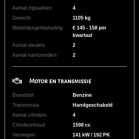
Aantal zitplaatsen
4
Gewicht
1105 kg
Motorrijtuigenbelasting
€ 145 - 158 per
kwartaal
Aantal sleutels
2
Aantal handzenders
2
Motor en transmissie
Brandstof
Benzine
Transmissie
Handgeschakeld
Aantal cilinders
4
Cilinderinhoud
1598 cc
Vermogen
141 kW / 192 PK