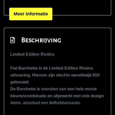
Mistlampen voor
Meer informatie
Sportvelgen
Warmtewerend glas
Windscherm
Beschrijving
Infotainment
Limited Edition Rivièra
Audio installatie
Radio cd speler
Fiat Barchetta in de Limited Edition Riviera
Radio-cd/mp3 speler
uitvoering. Hiervan zijn slechts wereldwijd 600
gebouwd.
De Barchetta is voorzien van een hele mooie
kleurencombinatie en afgewerkt met vele design
items. absoluut een liefhebbersauto.