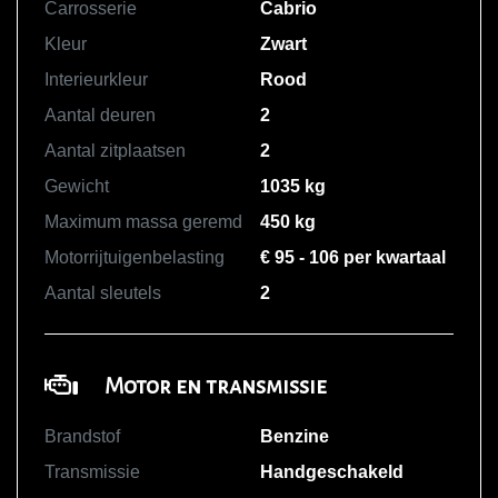
Carrosserie
Cabrio
Kleur
Zwart
Interieurkleur
Rood
Aantal deuren
2
Aantal zitplaatsen
2
Gewicht
1035 kg
Maximum massa geremd
450 kg
Motorrijtuigenbelasting
€ 95 - 106 per kwartaal
Aantal sleutels
2
Motor en transmissie
Brandstof
Benzine
Transmissie
Handgeschakeld