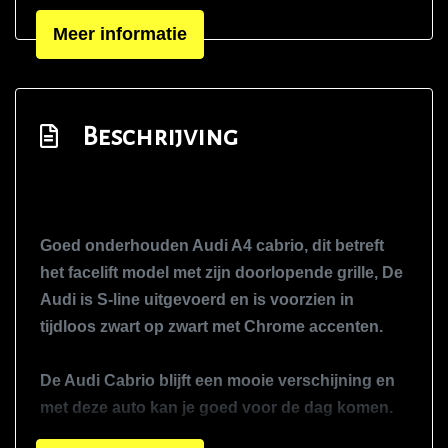
Stuurbekrachtiging
Meer informatie
Voorstoelen verwarmd
Exterieur
Beschrijving
Bi-xenon koplampen
Centrale vergrendeling met
afstandsbediening
Elektrisch bedienbare kap
Goed onderhouden Audi A4 cabrio, dit betreft
Lichtmetalen velgen 18"
het facelift model met zijn doorlopende grille, De
Audi is S-line uitgevoerd en is voorzien in
Metaalkleur
tijdloos zwart op zwart met Chrome accenten.
Parkeersensor achter
Sportvelgen
De Audi Cabrio blijft een mooie verschijning en
met deze auto kan je goed voor de dag komen.
Infotainment
De Audi is goed bijgehouden en recent ook