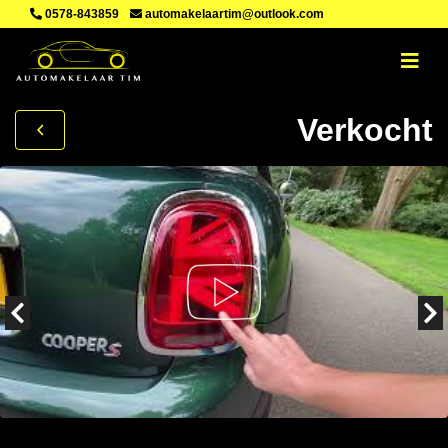
0578-843859
automakelaartim@outlook.com
Verkocht