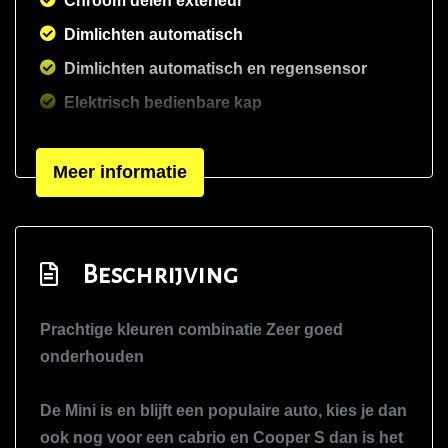
Chroom delen exterieur
Dimlichten automatisch
Dimlichten automatisch en regensensor
Elektrisch bedienbare kap
Keyless entry
Meer informatie
Led koplampen
Lichtmetalen velgen 17"
Lichtmetalen velgen 18"
Beschrijving
Metaalkleur
Parkeersensor achter
Prachtige kleuren combinatie Zeer goed
Ruitensproeiers/wisserbladen verwarmbaar
onderhouden
Speciale kleur
Sportonderstel
De Mini is en blijft een populaire auto, kies je dan
ook nog voor een cabrio en Cooper S dan is het
Sportvelgen