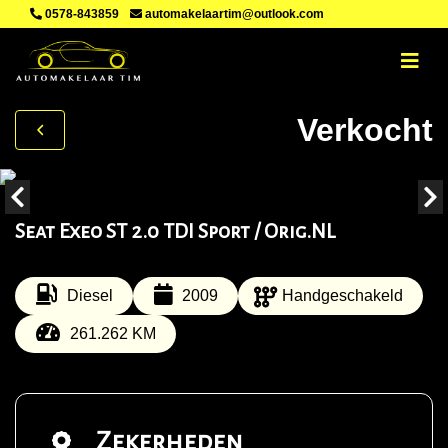
0578-843859
automakelaartim@outlook.com
Verkocht
Seat Exeo ST 2.0 TDI Sport / Orig.NL
Diesel
2009
Handgeschakeld
261.262 KM
Zekerheden