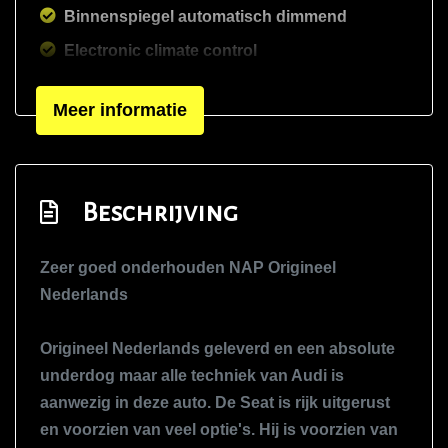
Binnenspiegel automatisch dimmend
Electronic climate control
Elektrische ramen voor en achter
Meer informatie
Hoofdsteunen anti-whiplash
Lederen bekleding
Lederen interieur
Beschrijving
Lendesteun(en) verstelbaar
Middenarmsteun voor
Zeer goed onderhouden NAP Origineel
Passagiersstoel in hoogte verstelbaar
Nederlands
Sportstoelen
Origineel Nederlands geleverd en een absolute
Stuur en versnellingspook (kunst)leder
underdog maar alle techniek van Audi is
Stuurbekrachtiging
aanwezig in deze auto. De Seat is rijk uitgerust
Stuurbekrachtiging snelheidsafhankelijk
en voorzien van veel optie's. Hij is voorzien van