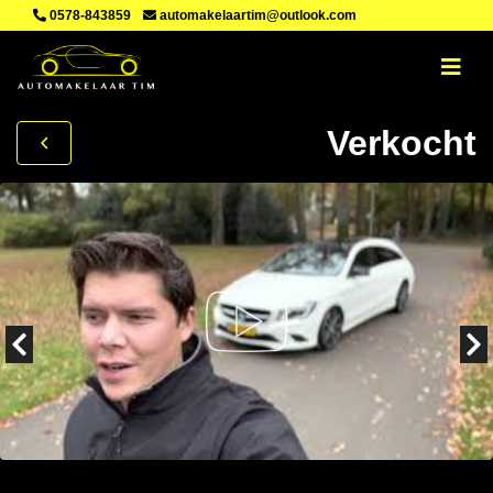
0578-843859
automakelaartim@outlook.com
Verkocht