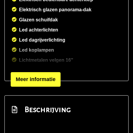
Elektrisch glazen panorama-dak
Glazen schuifdak
Led achterlichten
Led dagrijverlichting
Led koplampen
Lichtmetalen velgen 16"
Lichtmetalen velgen 18"
Meer informatie
Lichtmetalen velgen 5-spaaks 18"
Open dak
Panoramadak
Beschrijving
Parkeer assistent
Parkeersensor achter
Sportonderstel