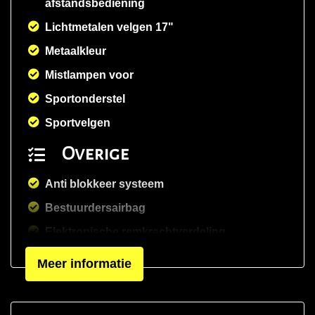
afstandsbediening
Lichtmetalen velgen 17"
Metaalkleur
Mistlampen voor
Sportonderstel
Sportvelgen
Overige
Anti blokkeer systeem
Bestuurdersairbag
Elektronische remkrachtverdeling
Nationale autopas
Meer informatie
Origineel nederlands geleverd
Passagiersairbag