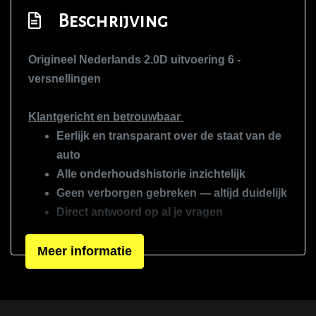
Zij airbag(s) voor
Beschrijving
Interieur
Origineel Nederlands 2.0D uitvoering 6 -
Airco automatisch
versnellingen
Aluminium interieur afwerking
Klantgericht en betrouwbaar
Binnenspiegel automatisch dimmend
Eerlijk en transparant over de staat van de
Elektrische ramen voor
auto
Lederen versnellingspook
Alle onderhoudshistorie inzichtelijk
Geen verborgen gebreken — altijd duidelijk
Stuur leder
Direct antwoord op al je vragen
Veilig en professioneel
Meer informatie
Professionele inspectie van elke auto
Proefrit altijd mogelijk
Veilige en correcte afhandeling van