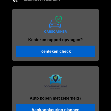
Kenteken rapport opvragen?
Kenteken check
Auto kopen met zekerheid?
Aankoopkeuring plannen