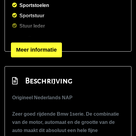
Sportstoelen
Sportstuur
Stuur leder
Overige
Meer informatie
Anti blokkeer systeem
Anti doorslip regeling
Bestuurdersairbag
Beschrijving
Elektronisch stabiliteits programma
Hoofd airbag(s) achter
Origineel Nederlands NAP
Hoofd airbag(s) voor
Zeer goed rijdende Bmw 1serie. De combinatie
Nationale autopas
van de motor, automaat en de grootte van de
Origineel nederlands geleverd
auto maakt dit absoluut een hele fijne
Passagiersairbag