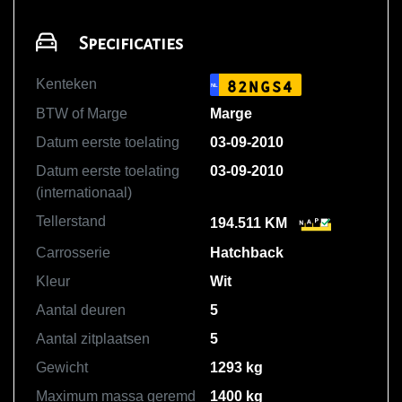
Specificaties
Kenteken
82NGS4
NL
BTW of Marge
Marge
Datum eerste toelating
03-09-2010
Datum eerste toelating
03-09-2010
(internationaal)
Tellerstand
194.511 KM
Carrosserie
Hatchback
Kleur
Wit
Aantal deuren
5
Aantal zitplaatsen
5
Gewicht
1293 kg
Maximum massa geremd
1400 kg