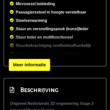
Microvezel bekleding
Passagiersstoel in hoogte verstelbaar
Stoelverwarming
Stuur en versnellingspook (kunst)leder
Stuur leder en multifunctioneel
Stuurbekrachtiging snelheidsafhankelijk
Voorstoelen in hoogte verstelbaar
Voorstoelen verwarmd
Meer informatie
Zwarte hemelbekleding
Overige
Beschrijving
Anti blokkeer systeem
Anti doorslip regeling
Origineel Nederlands JD engineering Stage 2
Bestuurdersairbag