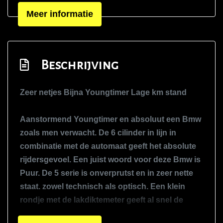
Meer informatie
Sportvelgen
Xenon koplampen
Interieur
Beschrijving
Airco automatisch
Zeer netjes Bijna Youngtimer Lage km stand
Elektrisch zonnescherm achterruit
Elektrische ramen voor en achter
Aanstormend Youngtimer en absoluut een Bmw
Hoofdsteunen achter
zoals men verwacht. De 6 cilinder in lijn in
Hoofdsteunen voor en achter
combinatie met de automaat geeft het absolute
rijdersgevoel. Een juist woord voor deze Bmw is
Lederen bekleding
Puur. De 5 serie is onverprutst en in zeer nette
Middenarmsteun voor
staat. zowel technisch als optisch. Een klein
Stuurbekrachtiging
rondje met de lakdiktemeter geeft al snel de
Voorstoel(en) elektrisch verstelbaar
staat weer van deze Bmw en dat is zeer