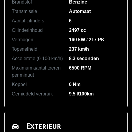
Brandstof
Benzine
Transmissie
Automaat
Aantal cilinders
6
Cilinderinhoud
2497 cc
Vermogen
160 kW / 217 PK
Topsnelheid
237 km/h
Acceleratie (0-100 km/h)
8.3 seconden
Maximum aantal toeren
6500 RPM
per minuut
Koppel
0 Nm
Gemiddeld verbruik
9.5 l/100km
Exterieur