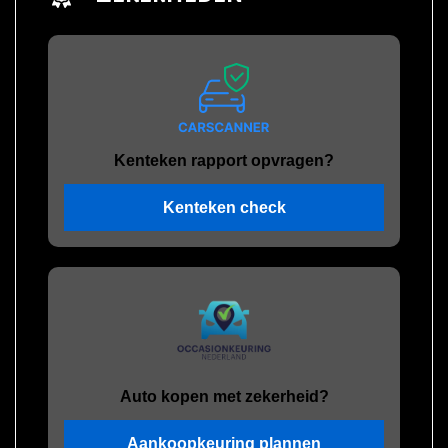
Kenteken rapport opvragen?
Kenteken check
Auto kopen met zekerheid?
Aankoopkeuring plannen