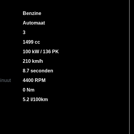
Benzine
Automaat
3
1499 cc
100 kW / 136 PK
210 km/h
8.7 seconden
inuut
4400 RPM
0 Nm
5.2 l/100km