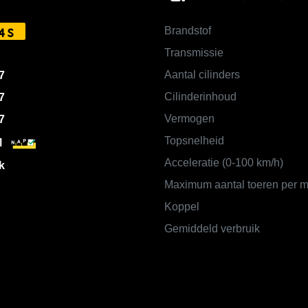
Brandstof
4S
Transmissie
Aantal cilinders
7
Cilinderinhoud
7
Vermogen
7
Topsnelheid
M
Acceleratie (0-100 km/h)
k
Maximum aantal toeren per m
Koppel
Gemiddeld verbruik