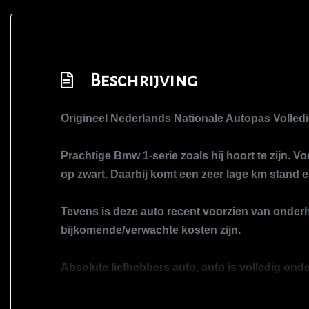
Stuur en versnellingspook (kunst)leder
Stuur leder
Stuur verstelbaar
Stuurbekrachtiging
Beschrijving
Stuurbekrachtiging snelheidsafhankelijk
Origineel Nederlands Nationale Autopas Volled
Voorstoelen in hoogte verstelbaar
Voorstoelen verwarmd
Prachtige Bmw 1-serie zoals hij hoort te zijn. V
Zwarte hemelbekleding
op zwart. Daarbij komt een zeer lage km stand e
Tevens is deze auto recent voorzien van onderh
bijkomende/verwachte kosten zijn.
Absolute liefhebbers auto, auto is volledig on
Voor meer info of een bezichtiging neem gerust