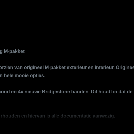
Origineel nederlands geleverd
Passagiersairbag
Sportstuur leder
Uitmuntende staat
Volledig gedocumenteerd
ig M-pakket
Zij airbag(s) voor
oorzien van origineel M-pakket exterieur en interieur. Origin
n hele mooie opties.
oud en 4x nieuwe Bridgestone banden. Dit houdt in dat de B
derhouden en hiervan is alle documentatie aanwezig.
 contact op. De Bmw is per direct beschikbaar.