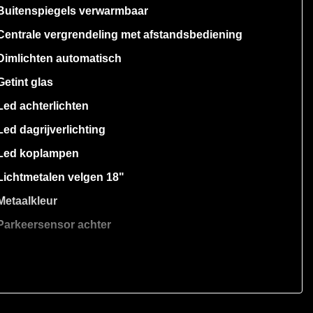
Buitenspiegels verwarmbaar
Centrale vergrendeling met afstandsbediening
Dimlichten automatisch
Getint glas
Led achterlichten
Led dagrijverlichting
Led koplampen
Lichtmetalen velgen 18"
Metaalkleur
Parkeersensor achter
Parkeersensor voor
Ruitensproeiers/wisserbladen verwarmbaar
Sportonderstel