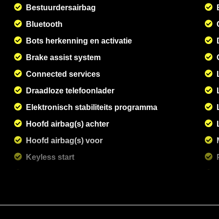
Bestuurdersairbag
Bluetooth
Bots herkenning en activatie
Brake assist system
Connected services
Draadloze telefoonlader
Elektronisch stabiliteits programma
Hoofd airbag(s) achter
Hoofd airbag(s) voor
Keyless start
Led mistlampen
Lichtmetalen velgen multi-spaaks 18"
M aerodynamica