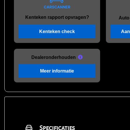
Kenteken rapport opvragen?
Auto
Kenteken check
Aan
Dealeronderhouden
Meer informatie
Specificaties