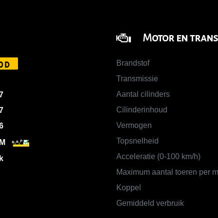
Motor en trans
Brandstof
0D
Transmissie
Aantal cilinders
7
Cilinderinhoud
7
Vermogen
6
Topsnelheid
KM
Acceleratie (0-100 km/h)
k
Maximum aantal toeren per m
Koppel
Gemiddeld verbruik