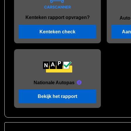
Kenteken rapport opvragen?
Auto
Kenteken check
Aan
Nationale Autopas
Bekijk het rapport