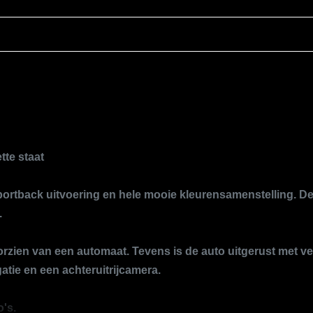
Exterieur
Achterruitverwarming
Aluminium delen exterieur
Bi-xenon koplampen
Buitenspiegels elektrisch verstel- en verwarmbaar
Centrale vergrendeling met afstandsbediening
tte staat
Dimlichten automatisch en regensensor
Sportback uitvoering en hele mooie kleurensamenstelling. D
Getint glas
.
Koplampreiniging
Led koplampen
rzien van een automaat. Tevens is de auto uitgerust met vee
atie en een achteruitrijcamera.
Lichtmetalen velgen 18"
Parkeersensor achter
's.