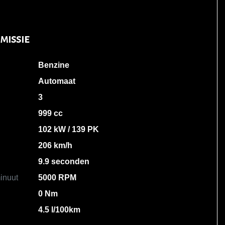
missie
Benzine
Automaat
3
999 cc
102 kW / 139 PK
206 km/h
9.9 seconden
inuut
5000 RPM
0 Nm
4.5 l/100km